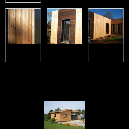
Profil d’angle
Horizontal et
Angle rentrant à
bois massif
vertical
joint creux