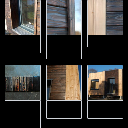
Seuil de porte
Tableau bois
Joint creux
en damier alu
autour des
fenetre
Intensité du
Angle de
2 sens de pose
brulage –
maison
du bardage
différents
rendus