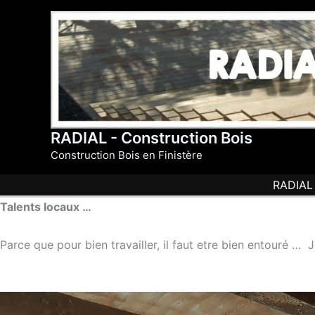
Aller
au
contenu
RADIAL - Construction Bois
Construction Bois en Finistère
RADIAL
Talents locaux …
Parce que pour bien travailler, il faut etre bien entouré … 