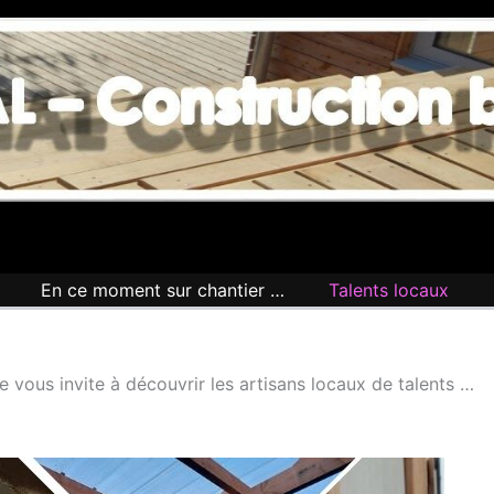
En ce moment sur chantier …
Talents locaux
Je vous invite à découvrir les artisans locaux de talents …