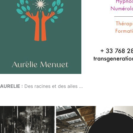
AURELIE :
Des racines et des ailes …