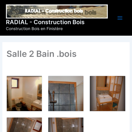
Aller
au
contenu
RADIAL - Construction Bois
Construction Bois en Finistère
Salle 2 Bain .bois
Par
Jocelyn
/
18 décembre 2018